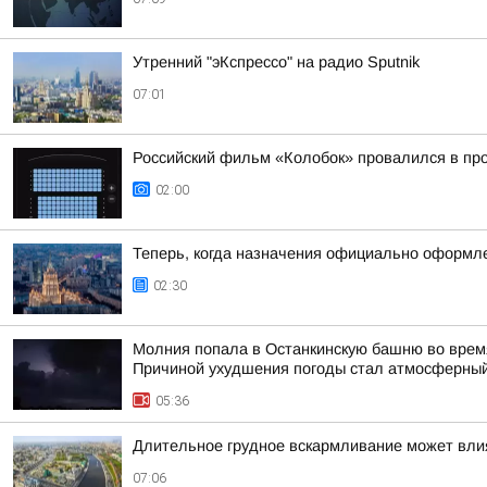
Утренний "эКспрессо" на радио Sputnik
07:01
Российский фильм «Колобок» провалился в пр
02:00
Теперь, когда назначения официально оформле
02:30
Молния попала в Останкинскую башню во время
Причиной ухудшения погоды стал атмосферный
05:36
Длительное грудное вскармливание может вли
07:06