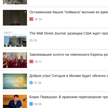
Останкинская башня "поймала" молнию во врем
02:54
The Wall Street Journal: разведка США ждет пр
05:03
Завоевавшие золото на чемпионате Европы рос
06:12
Доброе утро! Сегодня в Москве будет облачно 
07:04
Борис Первушин: В иранском переговорном трек
06:06