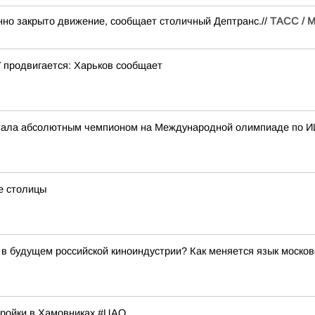
нно закрыто движение, сообщает столичный Дептранс.//
ТАСС / М
 продвигается: Харьков сообщает
стала абсолютным чемпионом на Международной олимпиаде по И
е столицы
в будущем российской киноиндустрии? Как меняется язык москов
тройки в Хамовниках #ЦАО