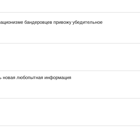
орационизме бандеровцев привожу убедительное
сь новая любопытная информация