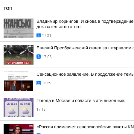
ТОП
Владимир Корнилов: И снова в подтверждение
доказательство этого
17:21
Евгений Преображенский сидел за штурвалом 
17:03
Сенсационное заявление. В продолжение темы
16:59
Погода в Москве и области в эти выходные:
17:12
«Россия применяет северокорейские ракеты KN2