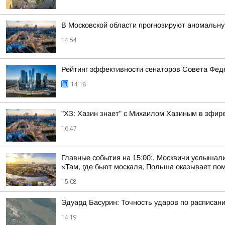
В Московской области прогнозируют аномальн
14:54
Рейтинг эффективности сенаторов Совета Феде
14:18
"ХЗ: Хазин знает" с Михаилом Хазиным в эфире
16:47
Главные события на 15:00:. Москвичи услышали
«Там, где бьют москаля, Польша оказывает пом
15:08
Эдуард Басурин: Точность ударов по расписан
14:19