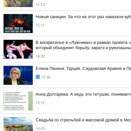
12:20
Новые санкции. За что на этот раз наказали ку
15:12
В воскресенье в «Лужниках» в рамках проекта
который объединит борьбу, каратэ и рукопашны
16:00
Елена Панина: Турция, Саудовская Аравия и П
15:36
Анна Долгарева: А ведь эти тетушки, понимае
15:12
Свадьба со стрельбой и массовой дракой в Мо
14:43