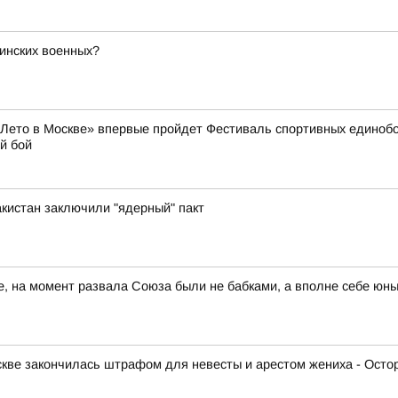
бинских военных?
 «Лето в Москве» впервые пройдет Фестиваль спортивных единоб
й бой
акистан заключили "ядерный" пакт
те, на момент развала Союза были не бабками, а вполне себе юн
скве закончилась штрафом для невесты и арестом жениха - Осто