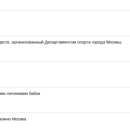
орств, организованный Департаментом спорта города Москвы,
ыми личинками бабок
рожно Москва