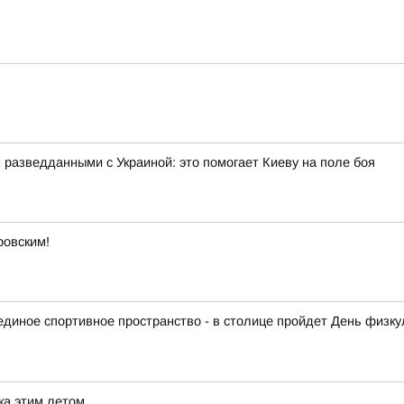
азведданными с Украиной: это помогает Киеву на поле боя
ровским!
диное спортивное пространство - в столице пройдет День физку
ка этим летом