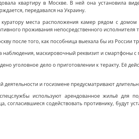
ндовала квартиру в Москве. В ней она установила ви
рждается, передавался на Украину.
а куратору места расположения камер рядом с домом 
ативного проживания непосредственного исполнителя т
кву после того, как пособница выехала бы из России т
а наблюдения, маскировочный реквизит и смартфоны с 
дено уголовное дело о приготовлении к теракту. Её де
ой деятельности и госизмене предусматривают длитель
 спецслужбы используют арендованное жильё для по
ца, согласившиеся содействовать противнику, будут ус