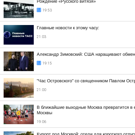
Рождение «Русского витязя»
19:53
Главные новости к этому часу:
21:03
Александр Зимовский: США наращивают обмен р
19:15
"Час Островского" со священником Павлом Ост
21:00
В ближайшие выходные Москва превратится в е
Москвы
19:06
Курорт под Москвой: отели для короткого отпус