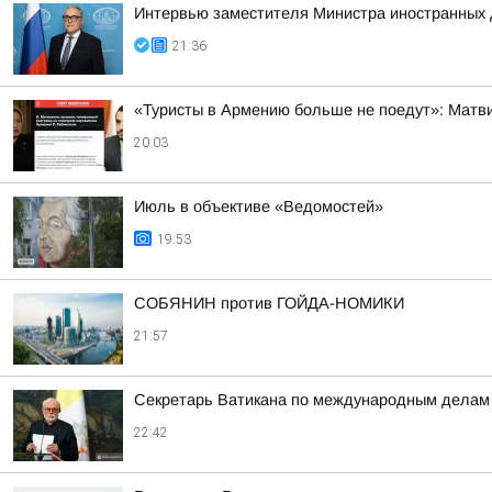
Интервью заместителя Министра иностранных д
21:36
«Туристы в Армению больше не поедут»: Матви
20:03
Июль в объективе «Ведомостей»
19:53
СОБЯНИН против ГОЙДА-НОМИКИ
21:57
Секретарь Ватикана по международным делам Р
22:42