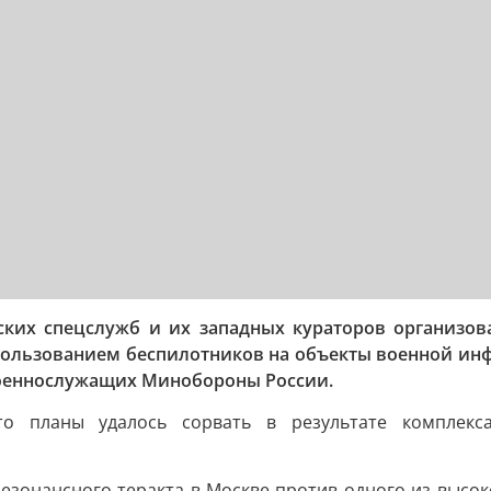
ких спецслужб и их западных кураторов организова
спользованием беспилотников на объекты военной ин
военнослужащих Минобороны России.
о планы удалось сорвать в результате комплекса 
езонансного теракта в Москве против одного из выс