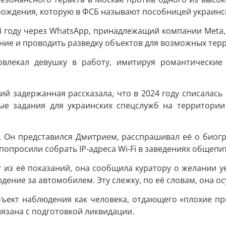
 рождения, которую в ФСБ называют пособницей украинс
4 году через WhatsApp, принадлежащий компании Meta,
ие и проводить разведку объектов для возможных терр
овлекал девушку в работу, имитируя романтически
й задержанная рассказала, что в 2024 году списалась
ые задания для украинских спецслужб на территории
p. Он представился Дмитрием, расспрашивал её о биог
попросили собрать IP-адреса Wi-Fi в заведениях общепи
т из её показаний, она сообщила куратору о желании у
юдение за автомобилем. Эту слежку, по её словам, она о
бъект наблюдения как человека, отдающего «плохие п
вязана с подготовкой ликвидации.